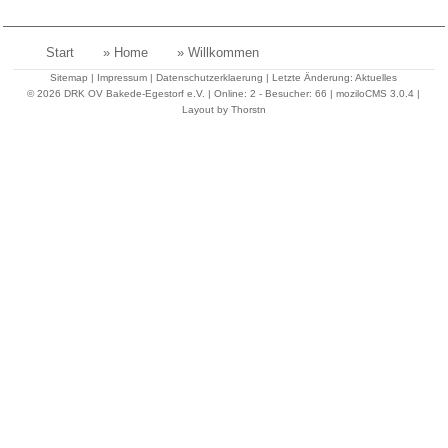
Start
» Home
» Willkommen
Sitemap
|
Impressum
|
Datenschutzerklaerung
| Letzte Änderung:
Aktuelles
©
2026 DRK OV Bakede-Egestorf e.V. |
Online: 2 - Besucher: 66
|
moziloCMS 3.0.4
|
Layout by Thorstn